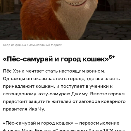
Кадр из фильма «Изумительный Морис»
6+
«Пёс-самурай и город кошек»
Пёс Хэнк мечтает стать настоящим воином.
Однажды он оказывается в городе, где вся власть
принадлежит кошкам, и поступает в ученики к
легендарному коту-самураю Джиму. Вместе героям
предстоит защитить жителей от заговора коварного
правителя Ика Чу.
«Пёс-самурай и город кошек» — переосмысление
фильма Мэла Брукса «Сверкающие сёдла» 1974 года.