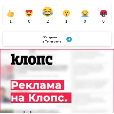
1
0
2
1
0
0
Обсудить
в Телеграме