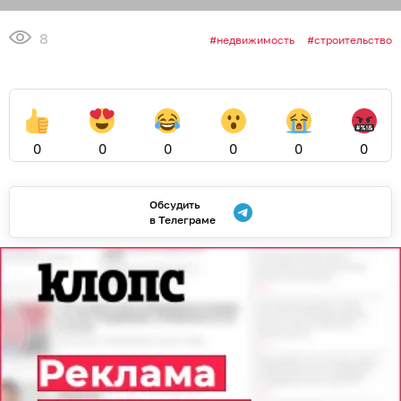
8
недвижимость
строительство
0
0
0
0
0
0
Обсудить
в Телеграме