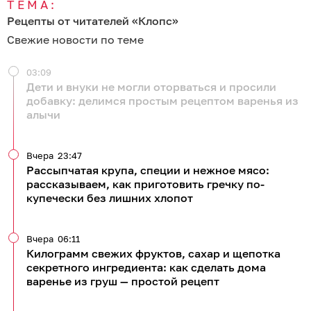
ТЕМА:
Рецепты от читателей «Клопс»
Свежие новости по теме
03:09
Дети и внуки не могли оторваться и просили
добавку: делимся простым рецептом варенья из
алычи
Вчера
23:47
Рассыпчатая крупа, специи и нежное мясо:
рассказываем, как приготовить гречку по-
купечески без лишних хлопот
Вчера
06:11
Килограмм свежих фруктов, сахар и щепотка
секретного ингредиента: как сделать дома
варенье из груш — простой рецепт