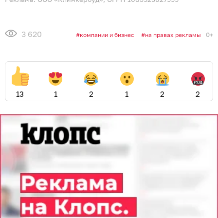
3 620
0+
компании и бизнес
на правах рекламы
13
1
2
1
2
2