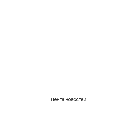
08.08.2026
22:31
Дарья Мошникова
Среднее между чёрной смородиной
и крыжовником: рассказываем о
самой малоизвестной ягоде —
йоште
ЛАЙФХАКИ
Лента новостей