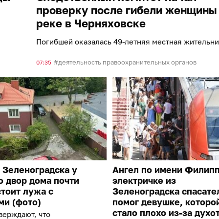
проверку после гибели женщины
реке в Черняховске
Погибшей оказалась 49-летняя местная жительн
деятельность правоохранительных органов
07:35
 Зеленоградска у
Ангел по имени Филипп
о двор дома почти
электричке из
тоит лужа с
Зеленоградска спасате
ми (фото)
помог девушке, которо
стало плохо из-за духо
верждают, что