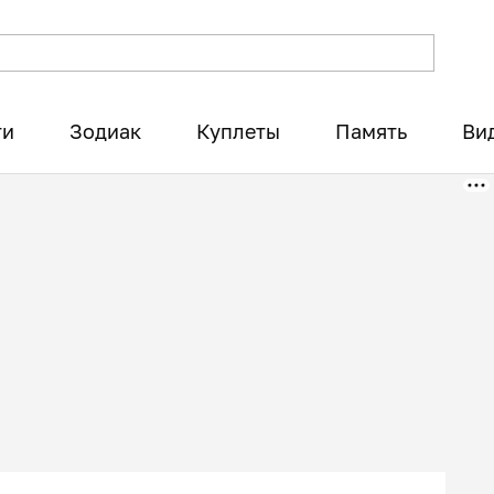
ти
Зодиак
Куплеты
Память
Ви