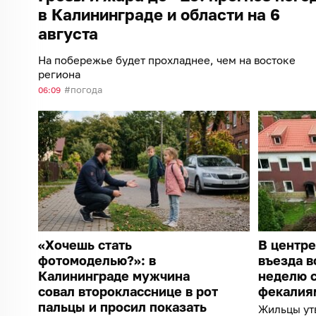
в Калининграде и области на 6
августа
На побережье будет прохладнее, чем на востоке
региона
погода
06:09
«Хочешь стать
В центре
фотомоделью?»: в
въезда в
Калининграде мужчина
неделю с
совал второкласснице в рот
фекалия
пальцы и просил показать
Жильцы ут