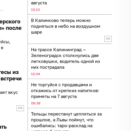
августа
10:10
В Калинково теперь можно
ерского
подняться в небо на воздушном
ю» после
шаре
ейсы,
 в
На трассе Калининград —
Зеленоградск столкнулись две
легковушки, водитель одной из
них пострадала
тесы из
10:04
 встречи
Не торгуйся с продавцами и
откажись от крепких напитков:
ает вкус
приметы на 7 августа
09:38
Тельцы перестанут цепляться за
прошлое, а Львы поймут, что
ошибались: таро-расклад на
ать