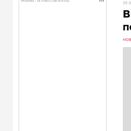
РЕКЛАМА • VK.COM/CLUB174147223
25.1
В
п
НО