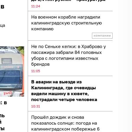
 в
11:24
На военном корабле наградили
калининградскую строительную
ица
компанию
Не по Сеньке кепки: в Храброво у
пассажира забрали 84 головных
убора с логотипами известных
брендов
11:05
В аварии на выезде из
Калининграда, где очевидцы
видели машину в кювете,
пострадали четыре человека
: в
10:31
ль
Прошёл дождик и снова
й
показалось солнце: погода на
ты
калининградском побережье 6