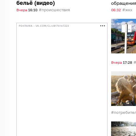
бельё (видео)
обращения
службы пок
происшествия
жкх
Вчера
16:10
06:32
привели
РЕКЛАМА • VK.COM/CLUB174147223
Вчера
17:28
потребите