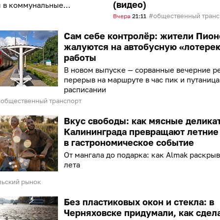
(видео)
 в коммунальные
а ни к чему не
общественный транспорт
Вчера
21:11
Сам себе контролёр: жители Пион
жалуются на автобусную «лотере
работы
В новом выпуске — сорванные вечерние р
перерыв на маршруте в час пик и путаница
расписании
общественный транспорт
Вкус свободы: как мясные делика
Калининграда превращают летние
в гастрономическое событие
От мангала до подарка: как Almak раскрыв
лета
льский рынок
Без пластиковых окон и стекла: в
Черняховске придумали, как сдел