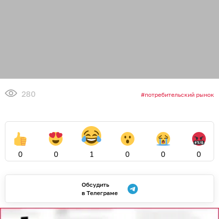
280
потребительский рынок
0
0
1
0
0
0
Обсудить
в Телеграме