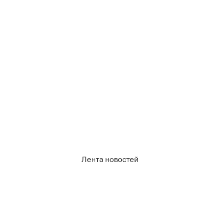
Обсудить
в Максе
Обсудить
в Телеграме
Лента новостей