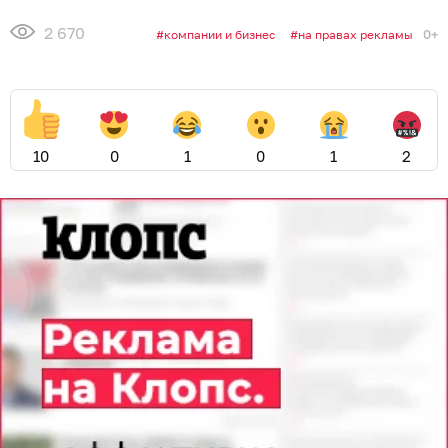
2 670
0+
компании и бизнес
на правах рекламы
10
0
1
0
1
2