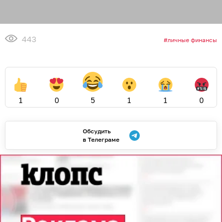
443
личные финансы
1
0
5
1
1
0
Обсудить
в Телеграме