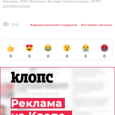
Реклама. ООО «Клиника Эксперт Калининград», ОГРН
1243900012542
339
здравоохранение и медицина
на правах рекламы
0
0
0
0
0
0