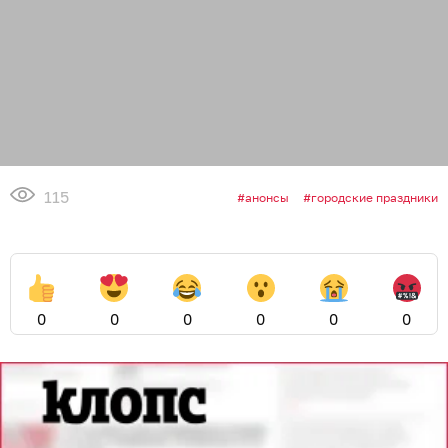
115
анонсы
городские праздники
0
0
0
0
0
0