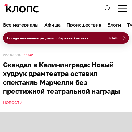
Все материалы
Афиша
Происшествия
Блоги
Т
Погода на калининградском побережье 7 августа
ЧИТАТЬ
22.10.2010
11:02
Скандал в Калининграде: Новый
худрук драмтеатра оставил
спектакль Марчелли без
престижной театральной награды
НОВОСТИ