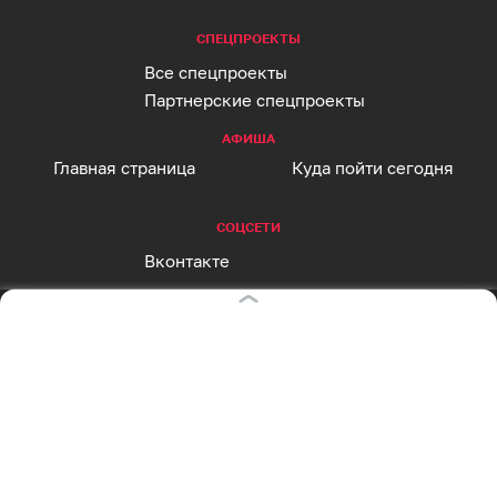
СПЕЦПРОЕКТЫ
Все спецпроекты
Партнерские спецпроекты
АФИША
Главная страница
Куда пойти сегодня
СОЦСЕТИ
Вконтакте
Telegram
MAX
Одноклассники
Rutube
Дзен
Оставаясь на сайте, Вы даете согласие на
RSS
использование cookies, которые мы используем
для Вашего удобства пользования сайтом и
повышения качества рекомендаций. Вы можете