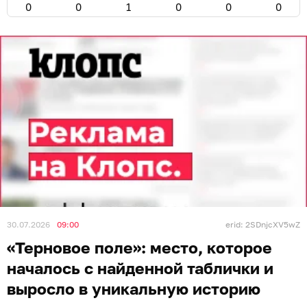
0
0
1
0
0
0
30.07.2026
09:00
erid: 2SDnjcXV5wZ
«Терновое поле»: место, которое
началось с найденной таблички и
выросло в уникальную историю