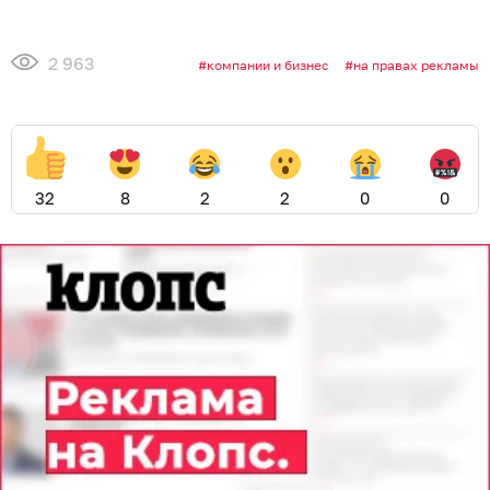
2 963
компании и бизнес
на правах рекламы
32
8
2
2
0
0