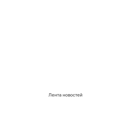
Нет худа без добра: Тамара Глоба
назвала знак, которому в августе
крах планов откроет новые
возможности
ЗОДИАК
Лента новостей
Иллюстрация: архив «Клопс»