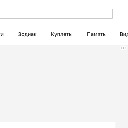
ти
Зодиак
Куплеты
Память
Ви