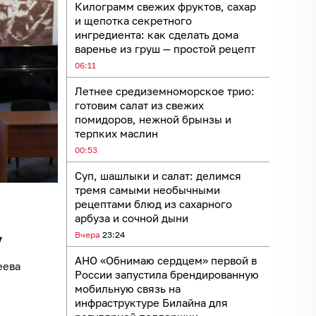
Килограмм свежих фруктов, сахар
и щепотка секретного
ингредиента: как сделать дома
варенье из груш — простой рецепт
06:11
Летнее средиземноморское трио:
готовим салат из свежих
помидоров, нежной брынзы и
терпких маслин
00:53
Суп, шашлыки и салат: делимся
тремя самыми необычными
рецептами блюд из сахарного
арбуза и сочной дыни
Вчера
23:24
у
АНО «Обнимаю сердцем» первой в
еева
России запустила брендированную
мобильную связь на
инфраструктуре Билайна для