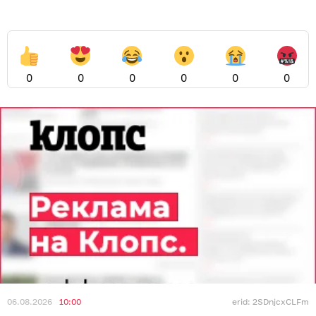
0
0
0
0
0
0
06.08.2026
10:00
erid: 2SDnjcxCLFm