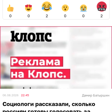
0
0
2
0
0
2
06.08.2026
22:45
Дамир Батыршин
Социологи рассказали, сколько
россиян готовы голосовать за