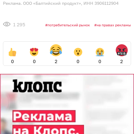
Реклама. ООО «Балтийский продукт», ИНН 3906112904
1 295
потребительский рынок
на правах рекламы
0
0
2
0
0
2