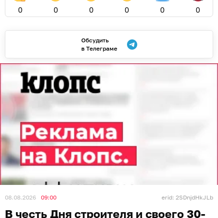
0
0
0
0
0
0
Обсудить
в Телеграме
08.08.2026
09:00
erid: 2SDnjdHkJLb
В честь Дня строителя и своего 30-