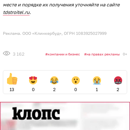
месте и порядке их получения уточняйте на сайте
tdstroitel.ru
.
Реклама. ООО «Клинкербуд», ОГРН 1083925027999
3 162
0+
компании и бизнес
на правах рекламы
13
0
2
0
1
2