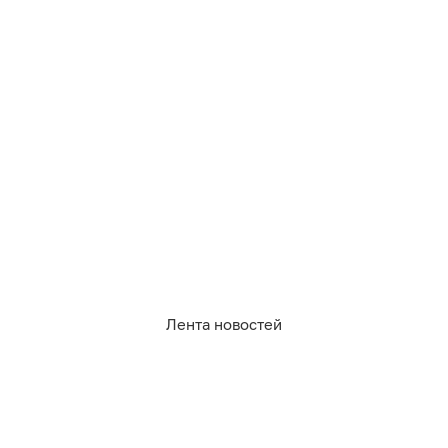
06.08.2026
22:16
Дамир Батыршин
Власти потребовали от заводов
снизить вред для рек и каналов
после жалоб калининградцев
КАЛИНИНГРАД
Лента новостей