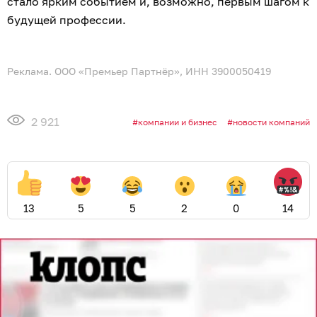
стало ярким событием и, возможно, первым шагом к
будущей профессии.
Реклама. ООО «Премьер Партнёр», ИНН 3900050419
2 921
компании и бизнес
новости компаний
13
5
5
2
0
14