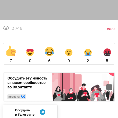
2 746
жкх
7
0
6
0
2
5
Обсудить
в Телеграме