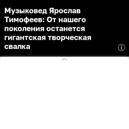
Музыковед Ярослав
Тимофеев: От нашего
поколения останется
гигантская творческая
свалка
03.08.2022
11:58
Екатерина Гончарова
ИНТЕРВЬЮ
Поделиться
Музыковед, критик и клавишник группы OQJAV
Ярослав Тимофеев рассказал «Клопс», как
устроена современная поп-музыка, почему
сегодняшние авторы не станут классиками и как