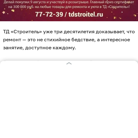
ТД «Строитель» уже три десятилетия доказывает, что
ремонт — это не стихийное бедствие, а интересное
занятие, доступное каждому.
Будучи партнёром ведущих застройщиков региона и
надёжным гидом в мире ремонта для тысяч семей,
компания вывела свою формулу абсолютной
выгоды:
Для каждого
: копите кешбэк
4% баллами
с каждой
покупки по накопительной карте и оплачивайте ими
до 30% будущих товаров и услуг.
Для новосёлов
: карта «НовосЁл» срезает сразу
7%