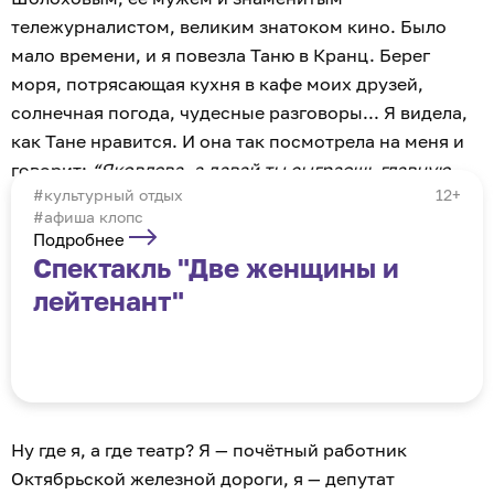
тележурналистом, великим знатоком кино. Было
мало времени, и я повезла Таню в Кранц. Берег
моря, потрясающая кухня в кафе моих друзей,
солнечная погода, чудесные разговоры... Я видела,
как Тане нравится. И она так посмотрела на меня и
говорит:
“Яковлева, а давай ты сыграешь главную
культурный отдых
12+
роль в моей пьесе?”
#афиша клопс
Подробнее
Спектакль "Две женщины и
лейтенант"
Ну где я, а где театр? Я — почётный работник
Октябрьской железной дороги, я — депутат