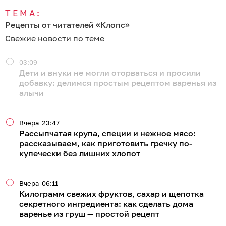
ТЕМА:
Рецепты от читателей «Клопс»
Свежие новости по теме
03:09
Дети и внуки не могли оторваться и просили
добавку: делимся простым рецептом варенья из
алычи
Вчера
23:47
Рассыпчатая крупа, специи и нежное мясо:
рассказываем, как приготовить гречку по-
купечески без лишних хлопот
Вчера
06:11
Килограмм свежих фруктов, сахар и щепотка
секретного ингредиента: как сделать дома
варенье из груш — простой рецепт