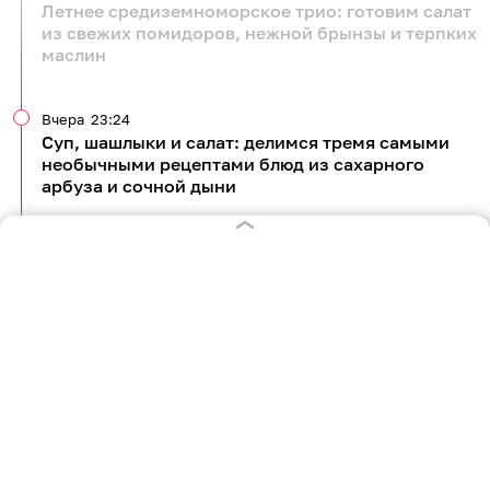
Летнее средиземноморское трио: готовим салат
из свежих помидоров, нежной брынзы и терпких
маслин
Вчера
23:24
Суп, шашлыки и салат: делимся тремя самыми
необычными рецептами блюд из сахарного
арбуза и сочной дыни
Вчера
22:24
Шпаргалка для садоводов: рассказываем, как
собирать персики, ухаживать за оголёнными
ветками и кроной
Вчера
05:42
Безотходное производство: готовим джем из
плодов и цветов шиповника