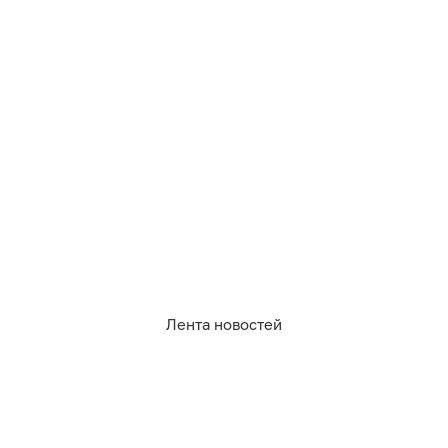
Все новости по теме
1 187
кулинария
рецепты
0
0
0
1
0
0
Лента новостей