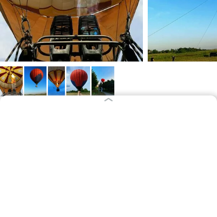
Количество полётов ограничено. Подъёмы
проводятся только при благоприятных погодных
условиях.
Не смотрите на небо снизу — поднимитесь к нему
навстречу!
Каждые выходные августа в «Калинково» — живая
музыка, закаты, тысячи цветов вокруг и сказочные