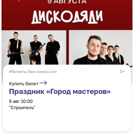
#билеты без комиссии
0+
Купить билет
Праздник «Город мастеров»
9 авг 10:00
"Строитель"