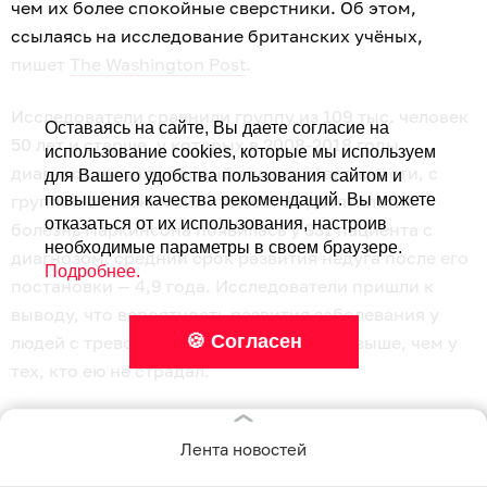
чем их более спокойные сверстники. Об этом,
ссылаясь на исследование британских учёных,
пишет
The Washington Post
.
Исследователи сравнили группу из 109 тыс. человек
Оставаясь на сайте, Вы даете согласие на
50 лет и старше, у которых в 2008-2018 годы
использование cookies, которые мы используем
диагностировали первый эпизод тревожности, с
для Вашего удобства пользования сайтом и
группой без таких симптомов. За десятилетие
повышения качества рекомендаций. Вы можете
отказаться от их использования, настроив
болезнь Паркинсона появилась у 331 пациента с
необходимые параметры в своем браузере.
диагнозом, средний срок развития недуга после его
Подробнее.
постановки — 4,9 года. Исследователи пришли к
выводу, что вероятность развития заболевания у
🍪 Согласен
людей с тревожностью была в два раза выше, чем у
тех, кто ею не страдал.
Дальнейшие исследования учёные хотят направить
Лента новостей
на изучение тревоги, чтобы понять, как лучше лечить
болезнь Паркинсона на самых ранних стадиях.