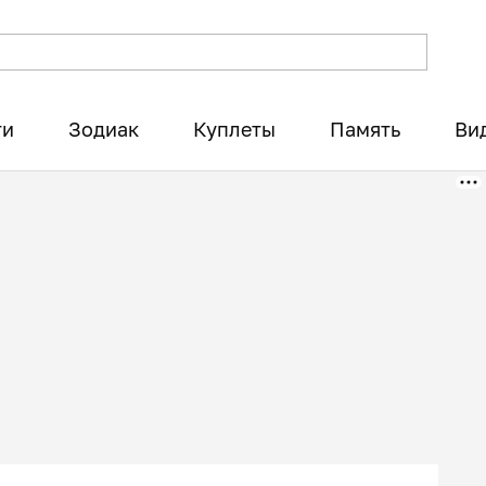
ти
Зодиак
Куплеты
Память
Ви