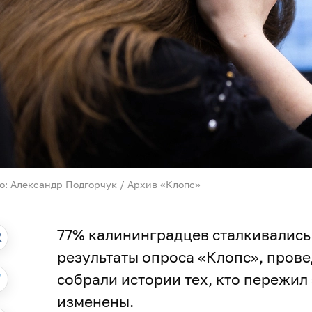
о: Александр Подгорчук / Архив «Клопс»
77% калининградцев сталкивались
результаты опроса «Клопс», прове
собрали истории тех, кто пережил
изменены.