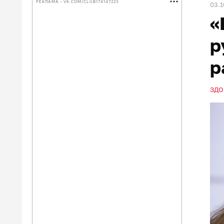
РЕКЛАМА • VK.COM/CLUB174147223
03.1
«
р
р
ЗДО