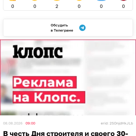
0
0
2
0
0
0
Обсудить
в Телеграме
08.08.2026
09:00
erid: 2SDnjdHkJLb
В честь Дня строителя и своего 30-