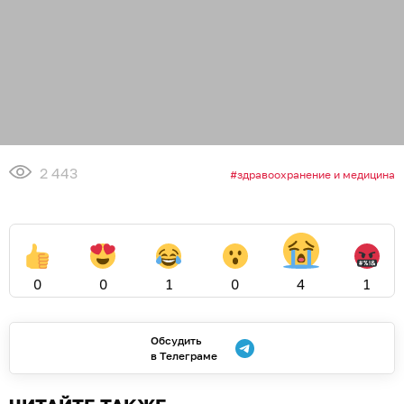
2 443
здравоохранение и медицина
0
0
1
0
4
1
Обсудить
в Телеграме