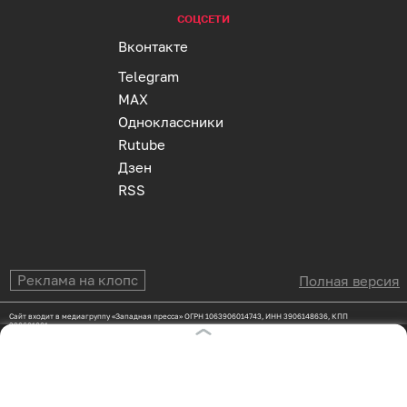
СОЦСЕТИ
Вконтакте
Telegram
MAX
Одноклассники
Rutube
Дзен
RSS
Реклама на клопс
Полная версия
Сайт входит в медиагруппу «Западная пресса» ОГРН 1063906014743, ИНН 3906148636, КПП
390601001
Адрес редакции и учредителя: г. Калининград, ул. Рокоссовского, 16/18, пом. I, оф. 2
Сетевое издание "Klops.ru", регистрационный номер и дата принятия решения о регистрации:
ЭЛ № ФС 77 - 78739 от 20 июля 2020 года, зарегистрировано Федеральной службой по надзору в
сфере связи, информационных технологий и массовых коммуникаций (Роскомнадзор).
Учредитель: ООО "Русская медиагруппа "Западная Пресса". Главный редактор: Фомченкова
Кристина Владимировна
Материалы сайта, подписанные «CC 4.0» доступны по
лицензии Creative Commons