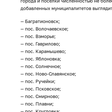
города и посёлки численностью не боле
добавленных муниципалитетов выгляди
— Багратионовск;
— пос. Волочаевское;
— пос. Взморье;
— пос. Гаврилово;
— пос. Карамышево;
— пос. Яблоновка;
— пос. Солнечное;
— пос. Ново-Славянское;
— пос. Ручейки;
— пос. Псковское;
— пос. Смирново;
— пос. Плавни;
— пос. Кругловка;