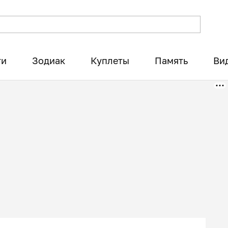
ти
Зодиак
Куплеты
Память
Ви