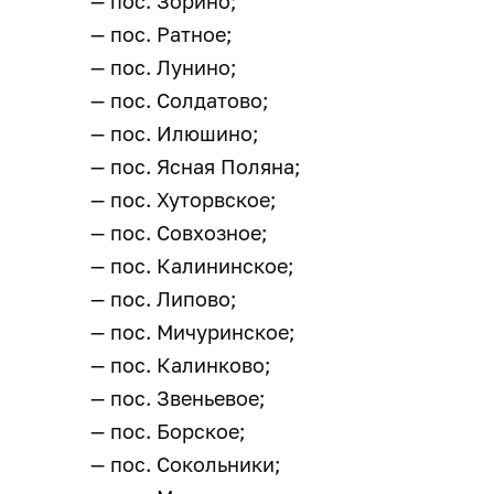
— пос. Зорино;
— пос. Ратное;
— пос. Лунино;
— пос. Солдатово;
— пос. Илюшино;
— пос. Ясная Поляна;
— пос. Хуторвское;
— пос. Совхозное;
— пос. Калининское;
— пос. Липово;
— пос. Мичуринское;
— пос. Калинково;
— пос. Звеньевое;
— пос. Борское;
— пос. Сокольники;