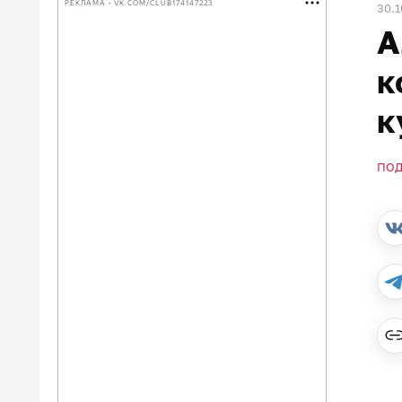
РЕКЛАМА • VK.COM/CLUB174147223
30.1
А
к
к
ПО