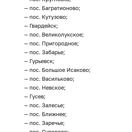
— пос. Багратионово;
— пос. Кутузово;
— Гвардейск;
— пос. Великолукское;
— пос. Пригородное;
— пос. Забарье;
— Гурьевск;
— пос. Большое Исаково;
— пос. Васильково;
— пос. Невское;
— Гусев;
— пос. Залесье;
— пос. Ближнее;
— пос. Заречье;
— пос. Суворово;