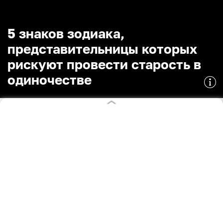
5 знаков зодиака,
представительницы которых
рискуют провести старость в
одиночестве
09.11.2022
11:09
Бона Мобилиа Калужская
СТАТЬИ
Поделиться
Не у каждой получается обрести любовь. Одни
выбирают карьеру, другие не могут построить
отношения из-за особенностей характера.
Астрологи назвали пять знаков,