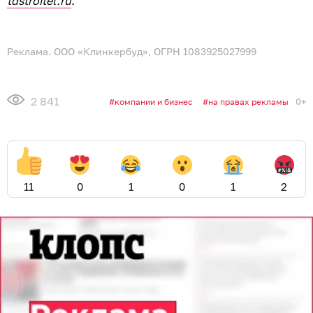
tdstroitel.ru
.
Реклама. ООО «Клинкербуд», ОГРН 1083925027999
2 841
0+
компании и бизнес
на правах рекламы
11
0
1
0
1
2