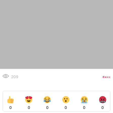
209
жкх
0
0
0
0
0
0