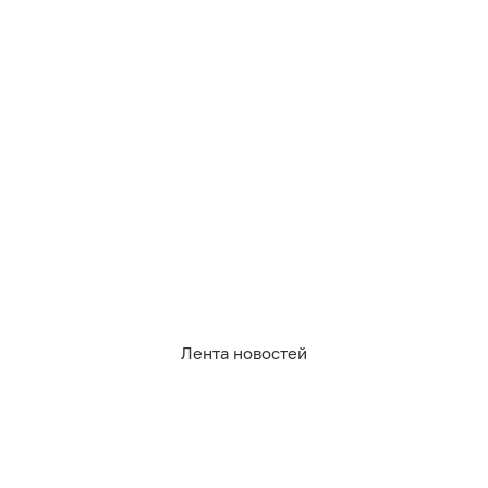
08.08.2026
18:13
Дамир Батыршин
Синоптики рассказали, будет ли
дождь в Калининградской области в
воскресенье, 9 августа
КАЛИНИНГРАД
Лента новостей