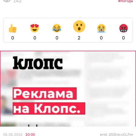
142
погода
0
0
0
2
0
0
06.08.2026
10:00
erid: 2SDnjcxCLFm