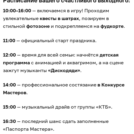
Расписание вашего счастливого выходного:
10:00–16:00
— включаемся в игру! Проходим
увлекательные
квесты в шатрах
, позируем в
стильной
фотозоне
и подкрепляемся на
фудкорте
.
11:00
— официальный старт праздника.
12:00
— время для всей семьи: начнётся
детская
программа
с анимацией и аквагримом, а на сцене
зажгут музыканты
«Дискодяди»
.
14:00
— профессиональное состязание
в Конкурсе
Мастеров
.
15:00
— музыкальный драйв от группы «КТБ».
16:30
— последний шанс сдать заполненные
«Паспорта Мастера».