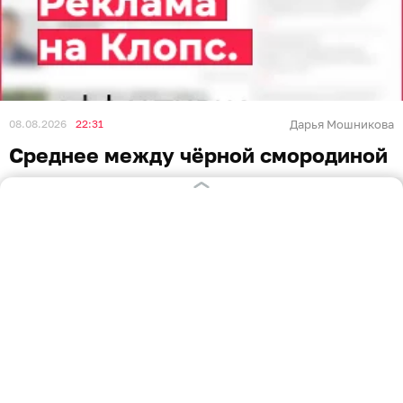
08.08.2026
22:31
Дарья Мошникова
Среднее между чёрной смородиной
и крыжовником: рассказываем о
самой малоизвестной ягоде —
йоште
ЛАЙФХАКИ