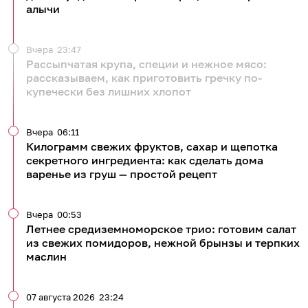
алычи
Вчера
23:47
Рассыпчатая крупа, специи и нежное мясо:
рассказываем, как приготовить гречку по-
купечески без лишних хлопот
Вчера
06:11
Килограмм свежих фруктов, сахар и щепотка
секретного ингредиента: как сделать дома
варенье из груш — простой рецепт
Вчера
00:53
Летнее средиземноморское трио: готовим салат
из свежих помидоров, нежной брынзы и терпких
маслин
07 августа 2026
23:24