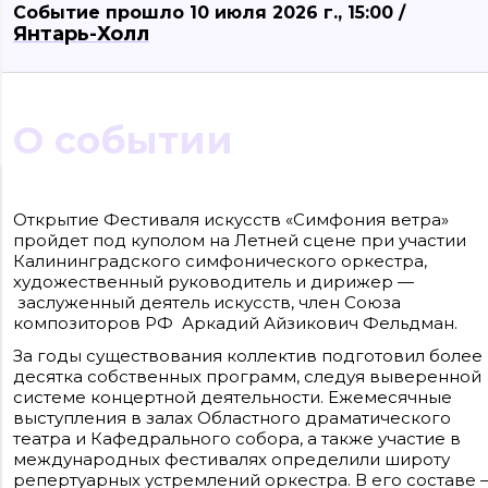
Событие прошло 10 июля 2026 г., 15:00 /
Янтарь-Холл
О событии
Сайт входит в медиагруппу «Западная пресса» ОГРН 1063906014743, ИНН
3906148636, КПП 390601001
Открытие Фестиваля искусств «Симфония ветра»
Контакты редакции: +7(4012) 310-124, news@klops.ru. Реклама: +7 (931) 107 50 00,
пройдет под куполом на Летней сцене при участии
reklama@klops.ru. Афиша: +7(967) 351 20 51, reklama@klops.ru
Адрес редакции и учредителя: г. Калининград, ул. Рокоссовского, 16/18, пом. I,
Калининградского симфонического оркестра,
оф. 2
художественный руководитель и дирижер —
Сетевое издание "Klops.ru", регистрационный номер и дата принятия
решения о регистрации: ЭЛ № ФС 77 - 78739 от 20 июля 2020 года,
заслуженный деятель искусств, член Союза
зарегистрировано Федеральной службой по надзору в сфере связи,
композиторов РФ Аркадий Айзикович Фельдман.
информационных технологий и массовых коммуникаций (Роскомнадзор).
Учредитель: ООО "Русская медиагруппа "Западная Пресса". Главный редакто
За годы существования коллектив подготовил более
Фомченкова Кристина Владимировна
десятка собственных программ, следуя выверенной
системе концертной деятельности. Ежемесячные
Материалы сайта, подписанные «CC 4.0» доступны по
лицензии Creative Commons «Attribution-ShareAlike»
выступления в залах Областного драматического
(«Атрибуция — На тех же условиях») 4.0 Всемирная
театра и Кафедрального собора, а также участие в
Для использования остальных материалов необходимо
письменное согласие правообладателя
международных фестивалях определили широту
Политика в отношении обработки персональных
репертуарных устремлений оркестра. В его составе 
данных ООО «РМГ «Западная Пресса».