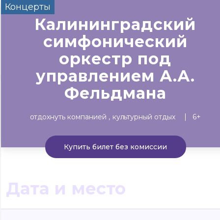
Концерты
Сегодня
Завтра
Выходны
Калининградский
#билеты без комиссии
симфонический
Событиям
оркестр под
управлением А.А.
Концерты
Театр
Детям
Выставки
Фельдмана
отдохнуть компанией
культурный отдых
6+
Купить билет без комиссии
Дата и место