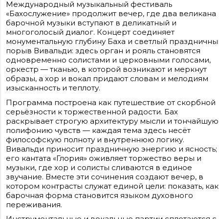
Международный музыкальный фестиваль
«Бахослужение» продолжит вечер, где два великана
барочной музыки вступают в деликатный и
многоголосый диалог. Концерт соединяет
монументальную глубину Баха и светлый праздничны
порыв Вивальди: здесь орган и рояль становятся
одновременно солистами и церковными голосами,
оркестр — тканью, в которой возникают и меркнут
образы, а хор и вокал придают словам и мелодиям
изысканность и теплоту.
Сайт входит в медиагруппу «Западная пресса» ОГРН 1063906014743, ИНН
3906148636, КПП 390601001
Программа построена как путешествие от скорбной
Контакты редакции: +7(4012) 310-124, news@klops.ru. Реклама: +7 (931) 107 50 00,
reklama@klops.ru. Афиша: +7(967) 351 20 51, reklama@klops.ru
серьёзности к торжественной радости. Бах
Адрес редакции и учредителя: г. Калининград, ул. Рокоссовского, 16/18, пом. I,
раскрывает строгую архитектуру мысли и тончайшую
оф. 2
Сетевое издание "Klops.ru", регистрационный номер и дата принятия
полифонию чувств — каждая тема здесь несёт
решения о регистрации: ЭЛ № ФС 77 - 78739 от 20 июля 2020 года,
философскую полноту и внутреннюю логику.
зарегистрировано Федеральной службой по надзору в сфере связи,
информационных технологий и массовых коммуникаций (Роскомнадзор).
Вивальди приносит праздничную энергию и ясность;
Учредитель: ООО "Русская медиагруппа "Западная Пресса". Главный редакто
его кантата «Глория» оживляет торжество веры и
Фомченкова Кристина Владимировна
музыки, где хор и солисты сливаются в единое
звучание. Вместе эти сочинения создают вечер, в
Материалы сайта, подписанные «CC 4.0» доступны по
лицензии Creative Commons «Attribution-ShareAlike»
котором контрасты служат единой цели: показать, как
(«Атрибуция — На тех же условиях») 4.0 Всемирная
барочная форма становится языком духовного
Для использования остальных материалов необходимо
переживания.
письменное согласие правообладателя
Политика в отношении обработки персональных
Инструментальные и вокальные партии сплетаются с
данных ООО «РМГ «Западная Пресса».