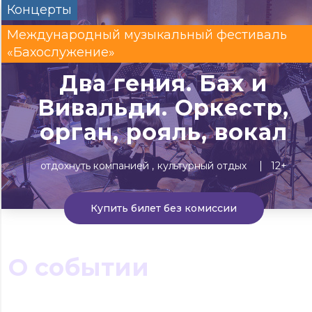
Концерты
Сегодня
Завтра
Выходны
Международный музыкальный фестиваль
#билеты без комиссии
«Бахослужение»
Событиям
Два гения. Бах и
Вивальди. Оркестр,
Концерты
Театр
Детям
Выставки
орган, рояль, вокал
отдохнуть компанией
культурный отдых
12+
Купить билет без комиссии
О событии