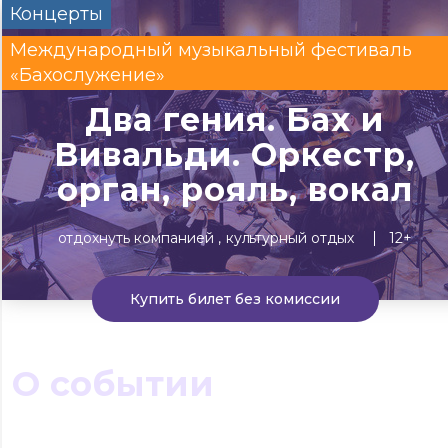
Концерты
Сегодня
Завтра
Выходны
Международный музыкальный фестиваль
#билеты без комиссии
«Бахослужение»
Событиям
Два гения. Бах и
Вивальди. Оркестр,
Концерты
Театр
Детям
Выставки
орган, рояль, вокал
отдохнуть компанией
культурный отдых
12+
Купить билет без комиссии
О событии