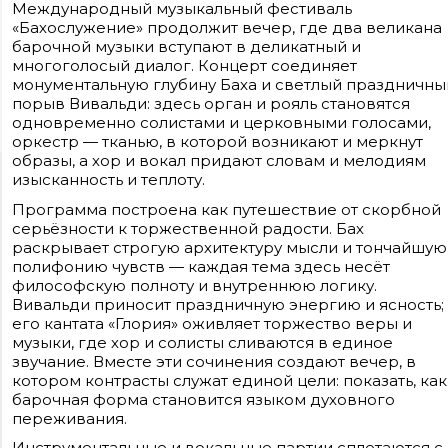
Международный музыкальный фестиваль
«Бахослужение» продолжит вечер, где два великана
барочной музыки вступают в деликатный и
многоголосый диалог. Концерт соединяет
монументальную глубину Баха и светлый праздничны
порыв Вивальди: здесь орган и рояль становятся
одновременно солистами и церковными голосами,
оркестр — тканью, в которой возникают и меркнут
образы, а хор и вокал придают словам и мелодиям
изысканность и теплоту.
Сайт входит в медиагруппу «Западная пресса» ОГРН 1063906014743, ИНН
3906148636, КПП 390601001
Программа построена как путешествие от скорбной
Контакты редакции: +7(4012) 310-124, news@klops.ru. Реклама: +7 (931) 107 50 00,
reklama@klops.ru. Афиша: +7(967) 351 20 51, reklama@klops.ru
серьёзности к торжественной радости. Бах
Адрес редакции и учредителя: г. Калининград, ул. Рокоссовского, 16/18, пом. I,
раскрывает строгую архитектуру мысли и тончайшую
оф. 2
Сетевое издание "Klops.ru", регистрационный номер и дата принятия
полифонию чувств — каждая тема здесь несёт
решения о регистрации: ЭЛ № ФС 77 - 78739 от 20 июля 2020 года,
философскую полноту и внутреннюю логику.
зарегистрировано Федеральной службой по надзору в сфере связи,
информационных технологий и массовых коммуникаций (Роскомнадзор).
Вивальди приносит праздничную энергию и ясность;
Учредитель: ООО "Русская медиагруппа "Западная Пресса". Главный редакто
его кантата «Глория» оживляет торжество веры и
Фомченкова Кристина Владимировна
музыки, где хор и солисты сливаются в единое
звучание. Вместе эти сочинения создают вечер, в
Материалы сайта, подписанные «CC 4.0» доступны по
лицензии Creative Commons «Attribution-ShareAlike»
котором контрасты служат единой цели: показать, как
(«Атрибуция — На тех же условиях») 4.0 Всемирная
барочная форма становится языком духовного
Для использования остальных материалов необходимо
переживания.
письменное согласие правообладателя
Политика в отношении обработки персональных
Инструментальные и вокальные партии сплетаются с
данных ООО «РМГ «Западная Пресса».