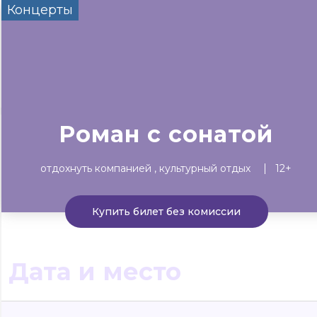
Концерты
Сегодня
Завтра
Выходны
#билеты без комиссии
Событиям
Концерты
Театр
Детям
Выставки
Роман с сонатой
отдохнуть компанией
культурный отдых
12+
Купить билет без комиссии
Дата и место