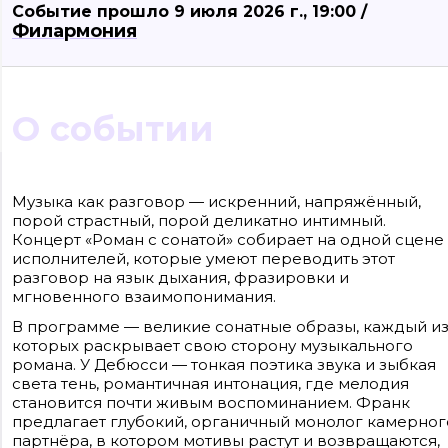
Событие прошло 9 июля 2026 г., 19:00 /
Филармония
О событии
Сайт входит в медиагруппу «Западная пресса» ОГРН 1063906014743, ИНН
3906148636, КПП 390601001
Музыка как разговор — искренний, напряжённый,
Контакты редакции: +7(4012) 310-124, news@klops.ru. Реклама: +7 (931) 107 50 00,
порой страстный, порой деликатно интимный.
reklama@klops.ru. Афиша: +7(967) 351 20 51, reklama@klops.ru
Адрес редакции и учредителя: г. Калининград, ул. Рокоссовского, 16/18, пом. I,
Концерт «Роман с сонатой» собирает на одной сцене
оф. 2
исполнителей, которые умеют переводить этот
Сетевое издание "Klops.ru", регистрационный номер и дата принятия
решения о регистрации: ЭЛ № ФС 77 - 78739 от 20 июля 2020 года,
разговор на язык дыхания, фразировки и
зарегистрировано Федеральной службой по надзору в сфере связи,
мгновенного взаимопонимания.
информационных технологий и массовых коммуникаций (Роскомнадзор).
Учредитель: ООО "Русская медиагруппа "Западная Пресса". Главный редакто
В программе — великие сонатные образы, каждый и
Фомченкова Кристина Владимировна
которых раскрывает свою сторону музыкального
романа. У Дебюсси — тонкая поэтика звука и зыбкая
Материалы сайта, подписанные «CC 4.0» доступны по
лицензии Creative Commons «Attribution-ShareAlike»
света тень, романтичная интонация, где мелодия
(«Атрибуция — На тех же условиях») 4.0 Всемирная
становится почти живым воспоминанием. Франк
Для использования остальных материалов необходимо
письменное согласие правообладателя
предлагает глубокий, органичный монолог камерног
Политика в отношении обработки персональных
партнёра, в котором мотивы растут и возвращаются,
данных ООО «РМГ «Западная Пресса».