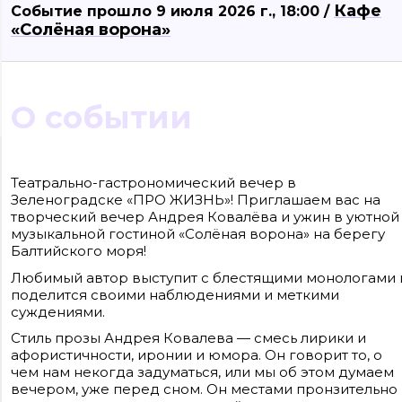
Кафе
Событие прошло 9 июля 2026 г., 18:00 /
«Солёная ворона»
О событии
Сайт входит в медиагруппу «Западная пресса» ОГРН 1063906014743, ИНН
3906148636, КПП 390601001
Театрально-гастрономический вечер в
Контакты редакции: +7(4012) 310-124, news@klops.ru. Реклама: +7 (931) 107 50 00,
Зеленоградске «ПРО ЖИЗНЬ»! Приглашаем вас на
reklama@klops.ru. Афиша: +7(967) 351 20 51, reklama@klops.ru
Адрес редакции и учредителя: г. Калининград, ул. Рокоссовского, 16/18, пом. I,
творческий вечер Андрея Ковалёва и ужин в уютной
оф. 2
музыкальной гостиной «Солёная ворона» на берегу
Сетевое издание "Klops.ru", регистрационный номер и дата принятия
решения о регистрации: ЭЛ № ФС 77 - 78739 от 20 июля 2020 года,
Балтийского моря!
зарегистрировано Федеральной службой по надзору в сфере связи,
информационных технологий и массовых коммуникаций (Роскомнадзор).
Любимый автор выступит с блестящими монологами 
Учредитель: ООО "Русская медиагруппа "Западная Пресса". Главный редакто
поделится своими наблюдениями и меткими
Фомченкова Кристина Владимировна
суждениями.
Материалы сайта, подписанные «CC 4.0» доступны по
Стиль прозы Андрея Ковалева — смесь лирики и
лицензии Creative Commons «Attribution-ShareAlike»
(«Атрибуция — На тех же условиях») 4.0 Всемирная
афористичности, иронии и юмора. Он говорит то, о
Для использования остальных материалов необходимо
чем нам некогда задуматься, или мы об этом думаем
письменное согласие правообладателя
вечером, уже перед сном. Он местами пронзительно
Политика в отношении обработки персональных
данных ООО «РМГ «Западная Пресса».