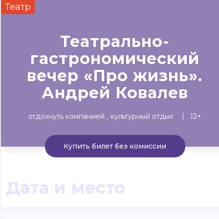
Театр
Сегодня
Завтра
Выходны
#билеты без комиссии
Театрально-
Событиям
гастрономический
вечер «Про жизнь».
Концерты
Театр
Детям
Выставки
Андрей Ковалев
отдохнуть компанией
культурный отдых
12+
Купить билет без комиссии
Дата и место