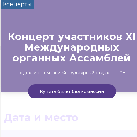
Концерты
Сегодня
Завтра
Выходны
#билеты без комиссии
Событиям
Концерт участников XI
Международных
Концерты
Театр
Детям
Выставки
органных Ассамблей
отдохнуть компанией
культурный отдых
0+
Купить билет без комиссии
Дата и место