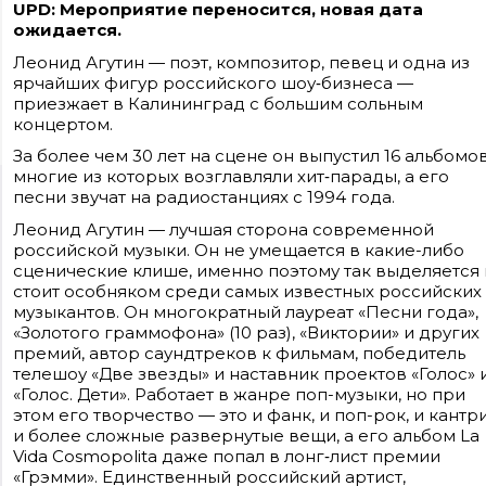
UPD: Мероприятие переносится, новая дата
ожидается.
Леонид Агутин — поэт, композитор, певец и одна из
ярчайших фигур российского шоу‑бизнеса —
приезжает в Калининград с большим сольным
концертом.
За более чем 30 лет на сцене он выпустил 16 альбомов
многие из которых возглавляли хит‑парады, а его
песни звучат на радиостанциях с 1994 года.
Сайт входит в медиагруппу «Западная пресса» ОГРН 1063906014743, ИНН
3906148636, КПП 390601001
Леонид Агутин — лучшая сторона современной
Контакты редакции: +7(4012) 310-124, news@klops.ru. Реклама: +7 (931) 107 50 00,
reklama@klops.ru. Афиша: +7(967) 351 20 51, reklama@klops.ru
российской музыки. Он не умещается в какие-либо
Адрес редакции и учредителя: г. Калининград, ул. Рокоссовского, 16/18, пом. I,
сценические клише, именно поэтому так выделяется 
оф. 2
Сетевое издание "Klops.ru", регистрационный номер и дата принятия
стоит особняком среди самых известных российских
решения о регистрации: ЭЛ № ФС 77 - 78739 от 20 июля 2020 года,
музыкантов. Он многократный лауреат «Песни года»,
зарегистрировано Федеральной службой по надзору в сфере связи,
информационных технологий и массовых коммуникаций (Роскомнадзор).
«Золотого граммофона» (10 раз), «Виктории» и других
Учредитель: ООО "Русская медиагруппа "Западная Пресса". Главный редакто
премий, автор саундтреков к фильмам, победитель
Фомченкова Кристина Владимировна
телешоу «Две звезды» и наставник проектов «Голос» 
«Голос. Дети». Работает в жанре поп-музыки, но при
Материалы сайта, подписанные «CC 4.0» доступны по
лицензии Creative Commons «Attribution-ShareAlike»
этом его творчество — это и фанк, и поп-рок, и кантри
(«Атрибуция — На тех же условиях») 4.0 Всемирная
и более сложные развернутые вещи, а его альбом La
Для использования остальных материалов необходимо
письменное согласие правообладателя
Vida Cosmopolita даже попал в лонг‑лист премии
Политика в отношении обработки персональных
«Грэмми». Единственный российский артист,
данных ООО «РМГ «Западная Пресса».