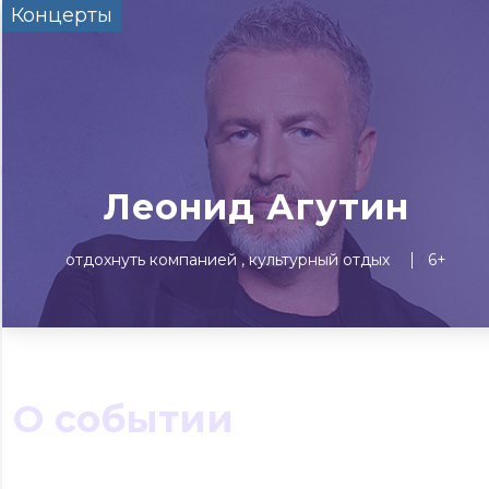
Концерты
Сегодня
Завтра
Выходны
#билеты без комиссии
Событиям
Концерты
Театр
Детям
Выставки
Леонид Агутин
отдохнуть компанией
культурный отдых
6+
О событии