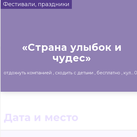
Фестивали, праздники
Сегодня
Завтра
Выходны
#билеты без комиссии
Событиям
«Страна улыбок и
Концерты
Театр
Детям
Выставки
чудес»
отдохнуть компанией
сходить с детьми
бесплатно
культурный отдых
Дата и место