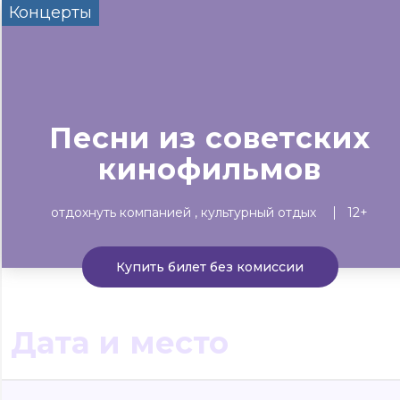
Концерты
Сегодня
Завтра
Выходные
#билеты без комиссии
Событиям
▼
Песни из советских
Все материалы
Концерты
Театр
Детям
Выста
кинофильмов
отдохнуть компанией
культурный отдых
12+
Купить билет без комиссии
Дата и место