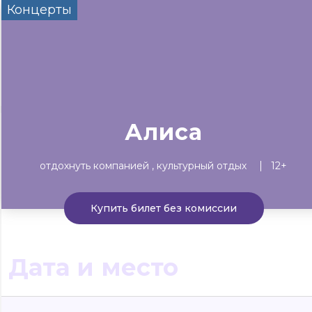
Концерты
Сегодня
Завтра
Выходны
#билеты без комиссии
Событиям
Концерты
Театр
Детям
Выставки
Алиса
отдохнуть компанией
культурный отдых
12+
Купить билет без комиссии
Дата и место