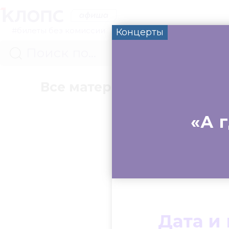
#билеты без комиссии
Концерты
Все материалы
Концер
«А 
Дата и