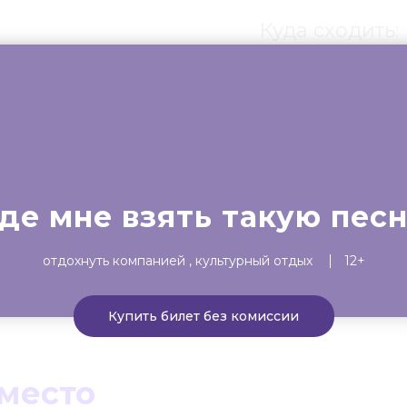
Куда сходить:
ты
Театр
Детям
Выста
где мне взять такую пес
отдохнуть компанией
культурный отдых
12+
Купить билет без комиссии
 место