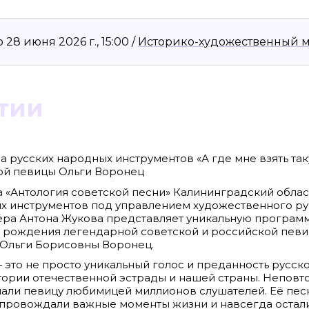
28 июня 2026 г., 15:00 /
Историко-художественный 
тии
а русских народных инструментов «А где мне взять та
ой певицы Ольги Воронец
а «Антология советской песни» Калининградский обла
8636, КПП 390601001
Материалы сайта, п
х инструментов под управлением художественного ру
reklama@klops.ru. Афиша: +7(967) 351 20
«Attribution-ShareA
ра Антона Жукова представляет уникальную програм
использования ост
. 2
правообладателя
я рождения легендарной советской и российской пев
 о регистрации: ЭЛ № ФС 77 - 78739
Политика в отноше
 Ольги Борисовны Воронец.
сфере связи, информационных
Пресса».
ская медиагруппа "Западная Пресса".
ИНФОРМАЦИЯ О ДЕ
это не просто уникальный голос и преданность русско
ОБЛАСТИ ИНФОРМ
стории отечественной эстрады и нашей страны. Непов
Публичная оферта.
али певицу любимицей миллионов слушателей. Её песн
провождали важные моменты жизни и навсегда остали