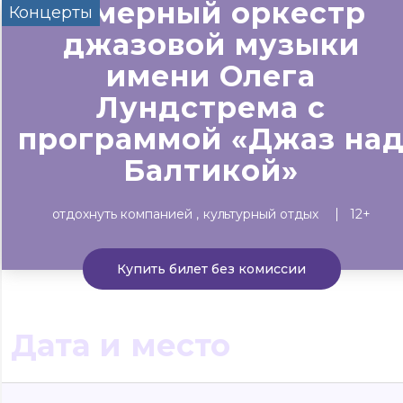
камерный оркестр
Концерты
Сегодня
Завтра
Выходные
джазовой музыки
#билеты без комиссии
имени Олега
Событиям
▼
Лундстрема с
программой «Джаз на
Все материалы
Концерты
Театр
Детям
Выста
Балтикой»
отдохнуть компанией
культурный отдых
12+
Купить билет без комиссии
Дата и место