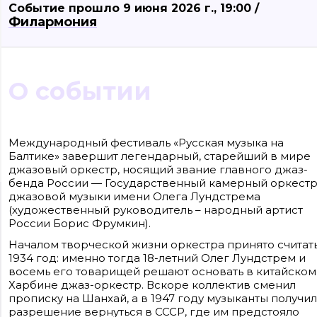
Событие прошло 9 июня 2026 г., 19:00 /
Филармония
О событии
Международный фестиваль «Русская музыка на
Балтике» завершит легендарный, старейший в мире
джазовый оркестр, носящий звание главного джаз-
бенда России — Государственный камерный оркест
джазовой музыки имени Олега Лундстрема
Сайт входит в медиагруппу «Западная пресса» ОГРН 1063906014743, ИНН
(художественный руководитель – народный артист
3906148636, КПП 390601001
России Борис Фрумкин).
Контакты редакции: +7(4012) 310-124, news@klops.ru. Реклама: +7 (931) 107 50 00
reklama@klops.ru. Афиша: +7(967) 351 20 51, reklama@klops.ru
Адрес редакции и учредителя: г. Калининград, ул. Рокоссовского, 16/18, пом. I
Началом творческой жизни оркестра принято считат
оф. 2
1934 год: именно тогда 18-летний Олег Лундстрем и
Сетевое издание "Klops.ru", регистрационный номер и дата принятия
решения о регистрации: ЭЛ № ФС 77 - 78739 от 20 июля 2020 года,
восемь его товарищей решают основать в китайском
зарегистрировано Федеральной службой по надзору в сфере связи,
Харбине джаз-оркестр. Вскоре коллектив сменил
информационных технологий и массовых коммуникаций (Роскомнадзор).
прописку на Шанхай, а в 1947 году музыканты получи
Учредитель: ООО "Русская медиагруппа "Западная Пресса". Главный
редактор: Фомченкова Кристина Владимировна
разрешение вернуться в СССР, где им предстояло