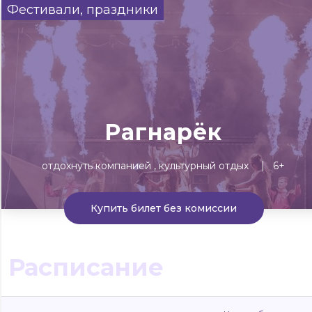
Фестивали, праздники
Сегодня
Завтра
Выходны
#билеты без комиссии
Событиям
Концерты
Театр
Детям
Выставки
Рагнарёк
отдохнуть компанией
культурный отдых
6+
Купить билет без комиссии
Расписание