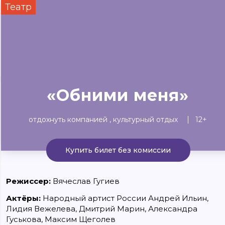
Театр
Сегодня
Завтра
Выходны
#билеты без комиссии
Событиям
Концерты
Театр
Детям
Выставки
«Обними меня»
отдохнуть компанией
культурный отдых
12+
Купить билет без комиссии
Режиссер:
Вячеслав Гугиев
Актёры:
Народный артист России Андрей Ильин,
Лидия Вежелева, Дмитрий Марин, Александра
Гуськова, Максим Щеголев