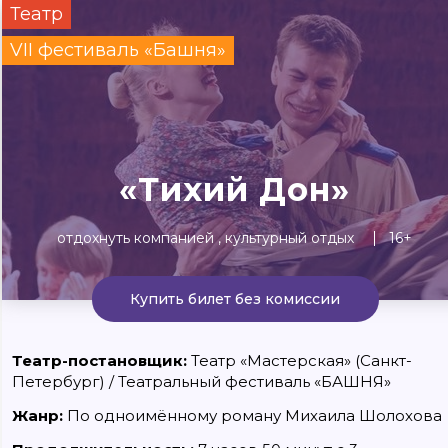
Театр
Сегодня
Завтра
Выходные
VII фестиваль «Башня»
#билеты без комиссии
Событиям
▼
Все материалы
Концерты
Театр
Детям
Выста
«Тихий Дон»
отдохнуть компанией
культурный отдых
16+
Купить билет без комиссии
Театр-постановщик:
Театр «Мастерская» (Санкт-
Петербург) / Театральный фестиваль «БАШНЯ»
Жанр:
По одноимённому роману Михаила Шолохова