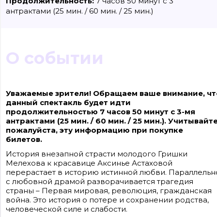
Продолжительность:
7 часов 50 минут с 3
антрактами (25 мин. / 60 мин. / 25 мин.)
О событии
Уважаемые зрители! Обращаем ваше внимание, чт
данный спектакль будет идти
продолжительностью 7 часов 50 минут с 3-мя
антрактами (25 мин. / 60 мин. / 25 мин.). Учитывайте
пожалуйста, эту информацию при покупке
билетов.
Сайт входит в медиагруппу «Западная пресса» ОГРН 1063906014743, ИНН
3906148636, КПП 390601001
История внезапной страсти молодого Гришки
Контакты редакции: +7(4012) 310-124, news@klops.ru. Реклама: +7 (931) 107 50 00
reklama@klops.ru. Афиша: +7(967) 351 20 51, reklama@klops.ru
Мелехова к красавице Аксинье Астаховой
Адрес редакции и учредителя: г. Калининград, ул. Рокоссовского, 16/18, пом. I
перерастает в историю истинной любви. Параллельн
оф. 2
Сетевое издание "Klops.ru", регистрационный номер и дата принятия
с любовной драмой разворачивается трагедия
решения о регистрации: ЭЛ № ФС 77 - 78739 от 20 июля 2020 года,
страны – Первая мировая, революция, гражданская
зарегистрировано Федеральной службой по надзору в сфере связи,
информационных технологий и массовых коммуникаций (Роскомнадзор).
война. Это история о потере и сохранении родства,
Учредитель: ООО "Русская медиагруппа "Западная Пресса". Главный
человеческой силе и слабости.
редактор: Фомченкова Кристина Владимировна