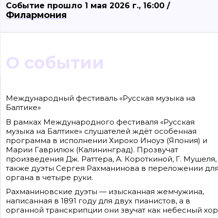
Событие прошло 1 мая 2026 г., 16:00 /
Филармония
О событии
Сайт входит в медиагруппу «Западная пресса» ОГРН 1063906014743, ИНН
3906148636, КПП 390601001
Международный фестиваль «Русская музыка на
Контакты редакции: +7(4012) 310-124, news@klops.ru. Реклама: +7 (931) 107 50 00,
Балтике»
reklama@klops.ru. Афиша: +7(967) 351 20 51, reklama@klops.ru
Адрес редакции и учредителя: г. Калининград, ул. Рокоссовского, 16/18, пом. I,
В рамках Международного фестиваля «Русская
оф. 2
Сетевое издание "Klops.ru", регистрационный номер и дата принятия
музыка на Балтике» слушателей ждёт особенная
решения о регистрации: ЭЛ № ФС 77 - 78739 от 20 июля 2020 года,
программа в исполнении Хироко Иноуэ (Япония) и
зарегистрировано Федеральной службой по надзору в сфере связи,
информационных технологий и массовых коммуникаций (Роскомнадзор).
Марии Гаврилюк (Калининград). Прозвучат
Учредитель: ООО "Русская медиагруппа "Западная Пресса". Главный редакто
произведения Дж. Раттера, А. Короткиной, Г. Мушеля,
Фомченкова Кристина Владимировна
также дуэты Сергея Рахманинова в переложении дл
органа в четыре руки.
Материалы сайта, подписанные «CC 4.0» доступны по
лицензии Creative Commons «Attribution-ShareAlike»
(«Атрибуция — На тех же условиях») 4.0 Всемирная
Рахманиновские дуэты — изысканная жемчужина,
Для использования остальных материалов необходимо
написанная в 1891 году для двух пианистов, а в
письменное согласие правообладателя
органной транскрипции они звучат как небесный хор
Политика в отношении обработки персональных
данных ООО «РМГ «Западная Пресса».