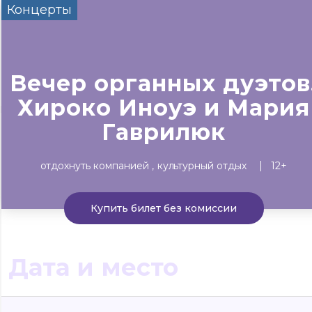
Концерты
Сегодня
Завтра
Выходны
#билеты без комиссии
Событиям
Вечер органных дуэтов
Хироко Иноуэ и Мария
Концерты
Театр
Детям
Выставки
Гаврилюк
отдохнуть компанией
культурный отдых
12+
Купить билет без комиссии
Дата и место