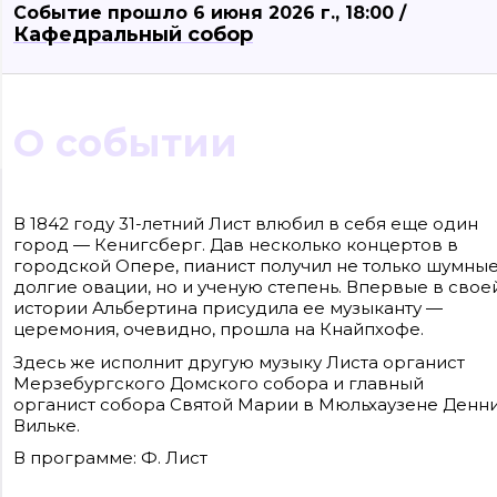
Событие прошло 6 июня 2026 г., 18:00 /
Кафедральный собор
О событии
Сайт входит в медиагруппу «Западная пресса» ОГРН 1063906014743, ИНН
3906148636, КПП 390601001
В 1842 году 31-летний Лист влюбил в себя еще один
Контакты редакции: +7(4012) 310-124, news@klops.ru. Реклама: +7 (931) 107 50 00,
город — Кенигсберг. Дав несколько концертов в
reklama@klops.ru. Афиша: +7(967) 351 20 51, reklama@klops.ru
Адрес редакции и учредителя: г. Калининград, ул. Рокоссовского, 16/18, пом. I,
городской Опере, пианист получил не только шумные
оф. 2
долгие овации, но и ученую степень. Впервые в свое
Сетевое издание "Klops.ru", регистрационный номер и дата принятия
решения о регистрации: ЭЛ № ФС 77 - 78739 от 20 июля 2020 года,
истории Альбертина присудила ее музыканту —
зарегистрировано Федеральной службой по надзору в сфере связи,
церемония, очевидно, прошла на Кнайпхофе.
информационных технологий и массовых коммуникаций (Роскомнадзор).
Учредитель: ООО "Русская медиагруппа "Западная Пресса". Главный редакто
Здесь же исполнит другую музыку Листа органист
Фомченкова Кристина Владимировна
Мерзебургского Домского собора и главный
органист собора Святой Марии в Мюльхаузене Денн
Материалы сайта, подписанные «CC 4.0» доступны по
лицензии Creative Commons «Attribution-ShareAlike»
Вильке.
(«Атрибуция — На тех же условиях») 4.0 Всемирная
Для использования остальных материалов необходимо
В программе: Ф. Лист
письменное согласие правообладателя
Политика в отношении обработки персональных
данных ООО «РМГ «Западная Пресса».