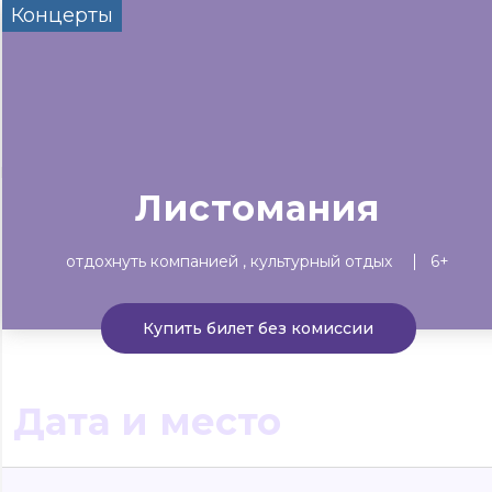
Концерты
Сегодня
Завтра
Выходны
#билеты без комиссии
Событиям
Концерты
Театр
Детям
Выставки
Листомания
отдохнуть компанией
культурный отдых
6+
Купить билет без комиссии
Дата и место