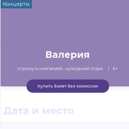
Концерты
Сегодня
Завтра
Выходны
#билеты без комиссии
Событиям
Концерты
Театр
Детям
Выставки
Валерия
отдохнуть компанией
культурный отдых
6+
Купить билет без комиссии
Дата и место