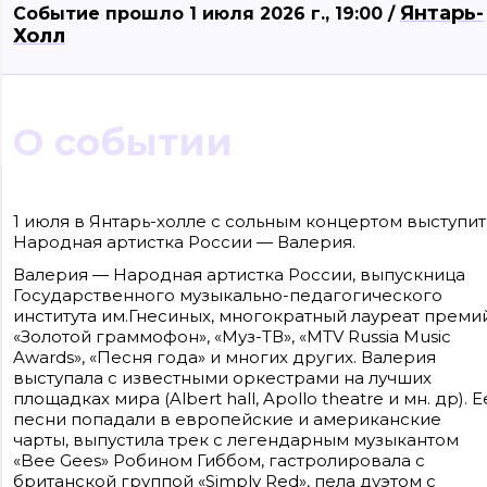
Янтарь-
Событие прошло 1 июля 2026 г., 19:00 /
Холл
О событии
Сайт входит в медиагруппу «Западная пресса» ОГРН 1063906014743, ИНН
3906148636, КПП 390601001
1 июля в Янтарь-холле с сольным концертом выступит
Контакты редакции: +7(4012) 310-124, news@klops.ru. Реклама: +7 (931) 107 50 00,
Народная артистка России — Валерия.
reklama@klops.ru. Афиша: +7(967) 351 20 51, reklama@klops.ru
Адрес редакции и учредителя: г. Калининград, ул. Рокоссовского, 16/18, пом. I,
оф. 2
Валерия — Народная артистка России, выпускница
Сетевое издание "Klops.ru", регистрационный номер и дата принятия
Государственного музыкально-педагогического
решения о регистрации: ЭЛ № ФС 77 - 78739 от 20 июля 2020 года,
института им.Гнесиных, многократный лауреат премии
зарегистрировано Федеральной службой по надзору в сфере связи,
информационных технологий и массовых коммуникаций (Роскомнадзор).
«Золотой граммофон», «Муз-ТВ», «MTV Russia Music
Учредитель: ООО "Русская медиагруппа "Западная Пресса". Главный редакто
Awards», «Песня года» и многих других. Валерия
Фомченкова Кристина Владимировна
выступала с известными оркестрами на лучших
площадках мира (Albert hall, Apollo theatre и мн. др). Е
Материалы сайта, подписанные «CC 4.0» доступны по
лицензии Creative Commons «Attribution-ShareAlike»
песни попадали в европейские и американские
(«Атрибуция — На тех же условиях») 4.0 Всемирная
чарты, выпустила трек с легендарным музыкантом
Для использования остальных материалов необходимо
письменное согласие правообладателя
«Bee Gees» Робином Гиббом, гастролировала с
Политика в отношении обработки персональных
британской группой «Simply Red», пела дуэтом с
данных ООО «РМГ «Западная Пресса».