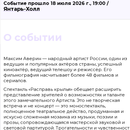
Событие прошло 18 июля 2026 г., 19:00 /
Янтарь-Холл
О событии
Сайт входит в медиагруппу «Западная пресса» ОГРН 1063906014743, ИНН
3906148636, КПП 390601001
Максим Аверин — народный артист России, один из
Контакты редакции: +7(4012) 310-124, news@klops.ru. Реклама: +7 (931) 107 50 00,
ведущих и популярных актёров страны, успешный
reklama@klops.ru. Афиша: +7(967) 351 20 51, reklama@klops.ru
Адрес редакции и учредителя: г. Калининград, ул. Рокоссовского, 16/18, пом. I,
киноактёр, ведущий телешоу и режиссёр. Его
оф. 2
фильмография насчитывает более 48 фильмов и
Сетевое издание "Klops.ru", регистрационный номер и дата принятия
решения о регистрации: ЭЛ № ФС 77 - 78739 от 20 июля 2020 года,
сериалов.
зарегистрировано Федеральной службой по надзору в сфере связи,
информационных технологий и массовых коммуникаций (Роскомнадзор).
Спектакль «Расправь крылья» обещает расширить
Учредитель: ООО "Русская медиагруппа "Западная Пресса". Главный редакто
представление зрителей о возможностях и таланте
Фомченкова Кристина Владимировна
этого замечательного Артиста. Это не творческая
встреча и не концерт — это моноспектакль,
Материалы сайта, подписанные «CC 4.0» доступны по
лицензии Creative Commons «Attribution-ShareAlike»
полноценное театральное действо, продуманная и
(«Атрибуция — На тех же условиях») 4.0 Всемирная
искусно сложенная мозаика из музыки, поэзии и
Для использования остальных материалов необходимо
письменное согласие правообладателя
прозы, сопровождающаяся мастерской звуковой и
Политика в отношении обработки персональных
световой партитурой. Трогательности и чувственност
данных ООО «РМГ «Западная Пресса».