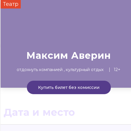
Театр
Сегодня
Завтра
Выходны
#билеты без комиссии
Событиям
Концерты
Театр
Детям
Выставки
Максим Аверин
отдохнуть компанией
культурный отдых
12+
Купить билет без комиссии
Дата и место