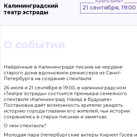
Купить билет
Калининградский
21 сентября, 19:00
театр эстрады
О событии
Сайт входит в медиагруппу «Западная пресса» ОГРН 1063906014743, ИНН
3906148636, КПП 390601001
Контакты редакции: +7(4012) 310-124, news@klops.ru. Реклама: +7 (931) 107 50 00,
Найденные в Калининграде письма на чердаке
reklama@klops.ru. Афиша: +7(967) 351 20 51, reklama@klops.ru
старого дома вдохновили режиссера из Санкт-
Адрес редакции и учредителя: г. Калининград, ул. Рокоссовского, 16/18, пом. I,
оф. 2
Петербурга на создание спектакля.
Сетевое издание "Klops.ru", регистрационный номер и дата принятия
решения о регистрации: ЭЛ № ФС 77 - 78739 от 20 июля 2020 года,
26 июля и 21 сентября в 19:00, в калининградском
зарегистрировано Федеральной службой по надзору в сфере связи,
информационных технологий и массовых коммуникаций (Роскомнадзор).
«Театре эстрады» состоится премьера семейного
Учредитель: ООО "Русская медиагруппа "Западная Пресса". Главный редакто
спектакля «Калининград: Назад в будущее».
Фомченкова Кристина Владимировна
Постановка даёт возможность зрителю увидеть
историю города глазами его жителей, чьи истории
Материалы сайта, подписанные «CC 4.0» доступны по
лицензии Creative Commons «Attribution-ShareAlike»
сохранились в старых письмах и заметках.
(«Атрибуция — На тех же условиях») 4.0 Всемирная
Для использования остальных материалов необходимо
О чем спектакль?
письменное согласие правообладателя
Политика в отношении обработки персональных
Молодая пара (петербургские актеры Кирилл Гусев и
данных ООО «РМГ «Западная Пресса».