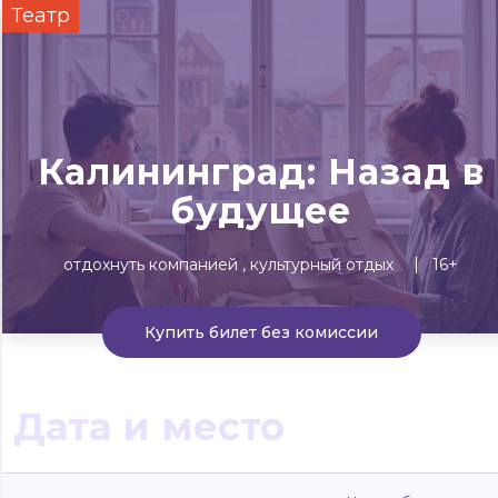
Театр
Сегодня
Завтра
Выходны
#билеты без комиссии
Событиям
Калининград: Назад в
Концерты
Театр
Детям
Выставки
будущее
отдохнуть компанией
культурный отдых
16+
Купить билет без комиссии
Дата и место