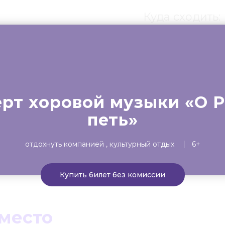
Куда сходить:
ты
Театр
Детям
Выста
рт хоровой музыки «О 
петь»
отдохнуть компанией
культурный отдых
6+
Купить билет без комиссии
 место