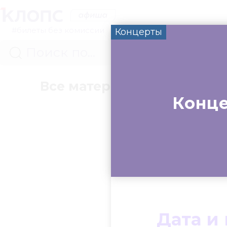
#билеты без комиссии
Концерты
Все материалы
Концер
Конце
Дата и