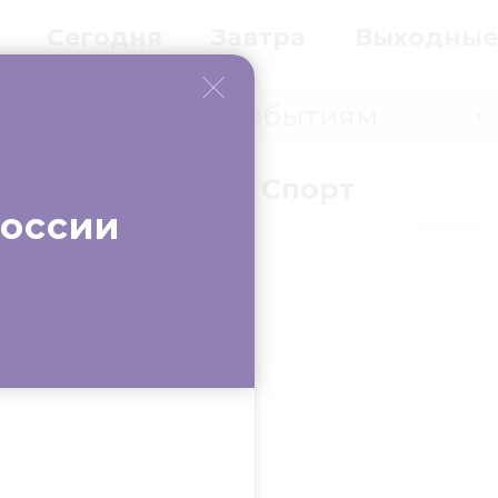
Сегодня
Завтра
Выходные
Событиям
▼
вки
Бизнес
Спорт
России