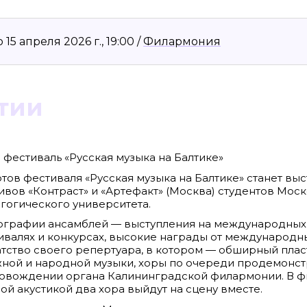
5 апреля 2026 г., 19:00 /
Филармония
тии
естиваль «Русская музыка на Балтике»
тов фестиваля «Русская музыка на Балтике» станет вы
ивов «Контраст» и «Артефакт» (Москва) студентов Мос
8636, КПП 390601001
Материалы сайта, п
гогического университета.
reklama@klops.ru. Афиша: +7(967) 351 20
«Attribution-ShareA
использования ост
ографии ансамблей — выступления на международных
. 2
правообладателя
 о регистрации: ЭЛ № ФС 77 - 78739
ивалях и конкурсах, высокие награды от международн
Политика в отноше
сфере связи, информационных
Пресса».
атство своего репертуара, в котором — обширный плас
ская медиагруппа "Западная Пресса".
ИНФОРМАЦИЯ О ДЕ
жной и народной музыки, хоры по очереди продемонст
ОБЛАСТИ ИНФОРМ
ровождении органа Калининградской филармонии. В ф
Публичная оферта.
ной акустикой два хора выйдут на сцену вместе.