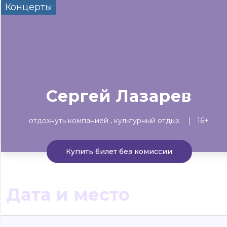
Концерты
Сегодня
Завтра
Выходны
#билеты без комиссии
Событиям
Концерты
Театр
Детям
Выставки
Сергей Лазарев
отдохнуть компанией
культурный отдых
16+
Купить билет без комиссии
Дата и место