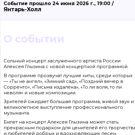
Событие прошло 24 июня 2026 г., 19:00 /
Янтарь-Холл
О событии
Сайт входит в медиагруппу «Западная пресса» ОГРН 1063906014743, ИНН
3906148636, КПП 390601001
Сольный концерт заслуженного артиста России
Контакты редакции: +7(4012) 310-124, news@klops.ru. Реклама: +7 (931) 107 50 00,
Алексея Глызина с новой концертной программой.
reklama@klops.ru. Афиша: +7(967) 351 20 51, reklama@klops.ru
Адрес редакции и учредителя: г. Калининград, ул. Рокоссовского, 16/18, пом. I,
В программе прозвучат лучшие хиты, среди которых
оф. 2
Сетевое издание "Klops.ru", регистрационный номер и дата принятия
— «Ты не ангел», «Зимний сад», «Поздний вечер в
решения о регистрации: ЭЛ № ФС 77 - 78739 от 20 июля 2020 года,
Сорренто», «Письма издалека», «То ли воля, то ли
зарегистрировано Федеральной службой по надзору в сфере связи,
информационных технологий и массовых коммуникаций (Роскомнадзор).
неволя» и новые композиции.
Учредитель: ООО "Русская медиагруппа "Западная Пресса". Главный редакто
Фомченкова Кристина Владимировна
Зрителей ожидает большая программа, живой звук и
великолепное выступление профессионального
Материалы сайта, подписанные «CC 4.0» доступны по
музыканта.
лицензии Creative Commons «Attribution-ShareAlike»
(«Атрибуция — На тех же условиях») 4.0 Всемирная
Билет на концерт Алексея Глызина может стать
Для использования остальных материалов необходимо
письменное согласие правообладателя
прекрасным подарком для ценителей его творчеств
Политика в отношении обработки персональных
и любителей добрых и вдохновляющих песен.
данных ООО «РМГ «Западная Пресса».