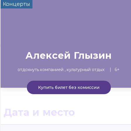
Концерты
Сегодня
Завтра
Выходны
#билеты без комиссии
Событиям
Концерты
Театр
Детям
Выставки
Алексей Глызин
отдохнуть компанией
культурный отдых
6+
Купить билет без комиссии
Дата и место