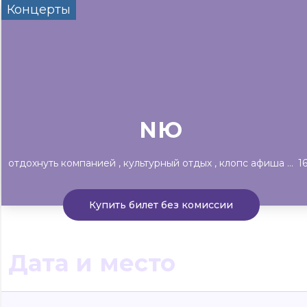
Концерты
Сегодня
Завтра
Выходные
#билеты без комиссии
Событиям
▼
Все материалы
Концерты
Театр
Детям
Выста
NЮ
отдохнуть компанией
культурный отдых
клопс афиша рекомендует
1
Купить билет без комиссии
Дата и место