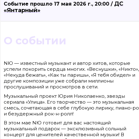
ДС
Событие прошло 17 мая 2026 г., 20:00 /
«Янтарный»
О событии
NЮ — известный музыкант и автор хитов, которые
успели покорить сердца многих. «Веснушки», «Никто»,
«Некуда бежать», «Как ты паришь», «Я тебя обидел» и
другие композиции уже собрали миллионы
прослушиваний и просмотров в сети.
Сайт входит в медиагруппу «Западная пресса» ОГРН 1063906014743, ИНН
3906148636, КПП 390601001
Музыкальный проект Юрия Николаенко, звезды
Контакты редакции: +7(4012) 310-124, news@klops.ru. Реклама: +7 (931) 107 50 00
сериала «Улица». Его творчество — это музыкальная
reklama@klops.ru. Афиша: +7(967) 351 20 51, reklama@klops.ru
Адрес редакции и учредителя: г. Калининград, ул. Рокоссовского, 16/18, пом. I
смесь, сочетающая в себе глубокую лирику, пиано-р
оф. 2
и безудержный рок-н-ролл!
Сетевое издание "Klops.ru", регистрационный номер и дата принятия
решения о регистрации: ЭЛ № ФС 77 - 78739 от 20 июля 2020 года,
В этом мае NЮ готовит для вас настоящий
зарегистрировано Федеральной службой по надзору в сфере связи,
информационных технологий и массовых коммуникаций (Роскомнадзор).
музыкальный подарок — эксклюзивный сольный
Учредитель: ООО "Русская медиагруппа "Западная Пресса". Главный
концерт для ценителей качественной музыки! В
редактор: Фомченкова Кристина Владимировна