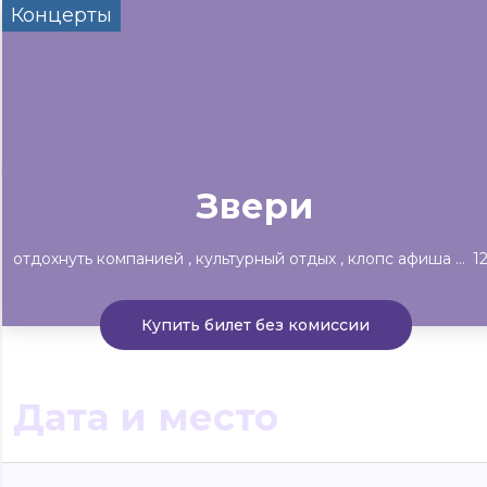
Концерты
Сегодня
Завтра
Выходны
#билеты без комиссии
Событиям
Концерты
Театр
Детям
Выставки
Звери
отдохнуть компанией
культурный отдых
клопс афиша рекомендует
1
Купить билет без комиссии
Дата и место