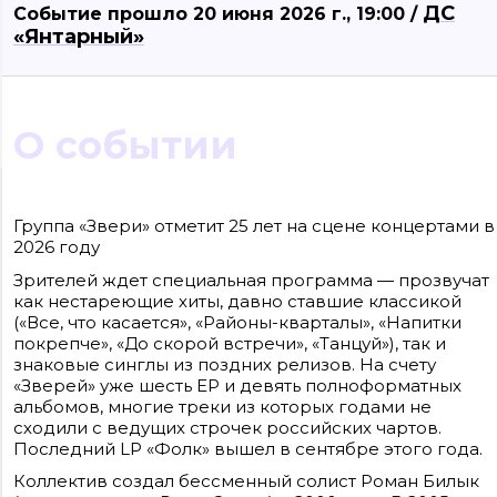
ДС
Событие прошло 20 июня 2026 г., 19:00 /
«Янтарный»
О событии
Сайт входит в медиагруппу «Западная пресса» ОГРН 1063906014743, ИНН
3906148636, КПП 390601001
Группа «Звери» отметит 25 лет на сцене концертами в
Контакты редакции: +7(4012) 310-124, news@klops.ru. Реклама: +7 (931) 107 50 00,
2026 году
reklama@klops.ru. Афиша: +7(967) 351 20 51, reklama@klops.ru
Адрес редакции и учредителя: г. Калининград, ул. Рокоссовского, 16/18, пом. I,
оф. 2
Зрителей ждет специальная программа — прозвучат
Сетевое издание "Klops.ru", регистрационный номер и дата принятия
как нестареющие хиты, давно ставшие классикой
решения о регистрации: ЭЛ № ФС 77 - 78739 от 20 июля 2020 года,
(«Все, что касается», «Районы-кварталы», «Напитки
зарегистрировано Федеральной службой по надзору в сфере связи,
информационных технологий и массовых коммуникаций (Роскомнадзор).
покрепче», «До скорой встречи», «Танцуй»), так и
Учредитель: ООО "Русская медиагруппа "Западная Пресса". Главный редакто
знаковые синглы из поздних релизов. На счету
Фомченкова Кристина Владимировна
«Зверей» уже шесть EP и девять полноформатных
альбомов, многие треки из которых годами не
Материалы сайта, подписанные «CC 4.0» доступны по
лицензии Creative Commons «Attribution-ShareAlike»
сходили с ведущих строчек российских чартов.
(«Атрибуция — На тех же условиях») 4.0 Всемирная
Последний LP «Фолк» вышел в сентябре этого года.
Для использования остальных материалов необходимо
письменное согласие правообладателя
Коллектив создал бессменный солист Роман Билык
Политика в отношении обработки персональных
данных ООО «РМГ «Западная Пресса».